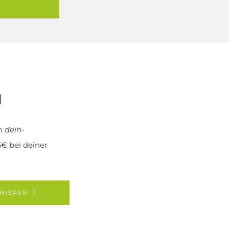
N
en
dein-
€ bei deiner
NIEREN