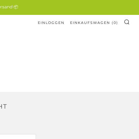
ersand 📦
EINLOGGEN
EINKAUFSWAGEN (
0
)
SU
HT